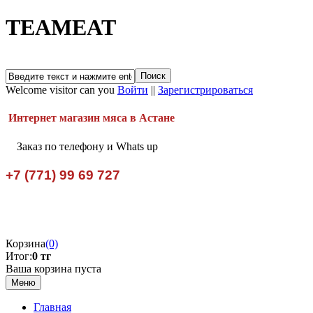
TEAMEAT
Welcome visitor can you
Войти
||
Зарегистрироваться
Интернет магазин мяса в Астане
Заказ по телефону и Whats up
+7 (771) 99 69 727
Корзина
(0)
Итог:
0 тг
Ваша корзина пуста
Меню
Главная