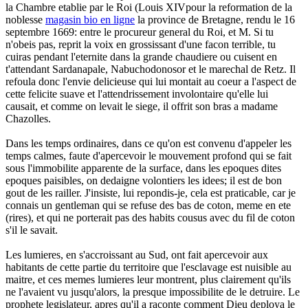
la Chambre etablie par le Roi (Louis XIVpour la reformation de la
noblesse
magasin bio en ligne
la province de Bretagne, rendu le 16
septembre 1669: entre le procureur general du Roi, et M. Si tu
n'obeis pas, reprit la voix en grossissant d'une facon terrible, tu
cuiras pendant l'eternite dans la grande chaudiere ou cuisent en
t'attendant Sardanapale, Nabuchodonosor et le marechal de Retz. Il
refoula donc l'envie delicieuse qui lui montait au coeur a l'aspect de
cette felicite suave et l'attendrissement involontaire qu'elle lui
causait, et comme on levait le siege, il offrit son bras a madame
Chazolles.
Dans les temps ordinaires, dans ce qu'on est convenu d'appeler les
temps calmes, faute d'apercevoir le mouvement profond qui se fait
sous l'immobilite apparente de la surface, dans les epoques dites
epoques paisibles, on dedaigne volontiers les idees; il est de bon
gout de les railler. J'insiste, lui repondis-je, cela est praticable, car je
connais un gentleman qui se refuse des bas de coton, meme en ete
(rires), et qui ne porterait pas des habits cousus avec du fil de coton
s'il le savait.
Les lumieres, en s'accroissant au Sud, ont fait apercevoir aux
habitants de cette partie du territoire que l'esclavage est nuisible au
maitre, et ces memes lumieres leur montrent, plus clairement qu'ils
ne l'avaient vu jusqu'alors, la presque impossibilite de le detruire. Le
prophete legislateur, apres qu'il a raconte comment Dieu deploya le