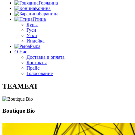
Говядина
Конина
Баранина
Птица
Куры
Гуси
Утки
Индейка
Рыба
О Нас
Доставка и оплата
Контакты
Прайс
Голосование
TEAMEAT
Boutique Bio