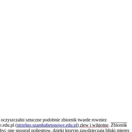
 oczyszczalni sztuczne podobnie zbiornik twarde rowniez
.edu.pl (
strzelno.szambabetonowe.edu.pl
) zlew i wilgotne
.
Zbiornik
c one sposrod poliestrow, dzieki ktorym zawdzieczaja bliski mierny