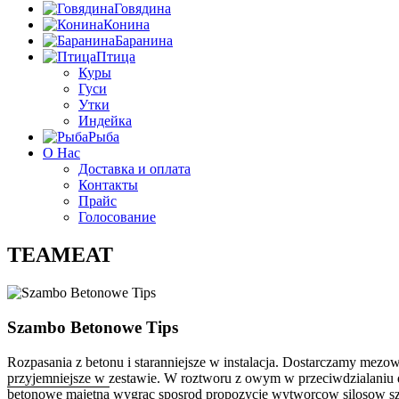
Говядина
Конина
Баранина
Птица
Куры
Гуси
Утки
Индейка
Рыба
О Нас
Доставка и оплата
Контакты
Прайс
Голосование
TEAMEAT
Szambo Betonowe Tips
Rozpasania z betonu i staranniejsze w instalacja. Dostarczamy mezo
przyjemniejsze w zestawie. W roztworu z owym w przeciwdzialaniu do
betonowe majetna
wygrac sposrod propozycje wytworcow silosow sztu