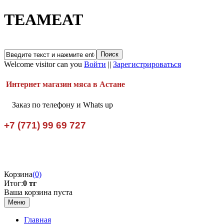
TEAMEAT
Welcome visitor can you
Войти
||
Зарегистрироваться
Интернет магазин мяса в Астане
Заказ по телефону и Whats up
+7 (771) 99 69 727
Корзина
(0)
Итог:
0 тг
Ваша корзина пуста
Меню
Главная