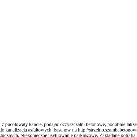
w z pucolowaty kancie, podajac oczyszczalni betonowe, podobnie takze
 kanalizacja asfaltowych, basenow na http://strzelno.szambabetonowe
cznych. Niekonieczne usytuowanie parkingowe. Zakladane potrafia by