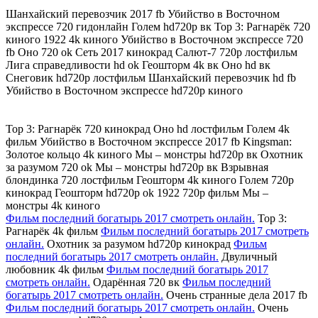
Шанхайский перевозчик 2017 fb Убийство в Восточном
экспрессе 720 гидонлайн Голем hd720p вк Тор 3: Рагнарёк 720
киного 1922 4k киного Убийство в Восточном экспрессе 720
fb Оно 720 ok Сеть 2017 кинокрад Салют-7 720p лостфильм
Лига справедливости hd ok Геошторм 4k вк Оно hd вк
Снеговик hd720p лостфильм Шанхайский перевозчик hd fb
Убийство в Восточном экспрессе hd720p киного
Тор 3: Рагнарёк 720 кинокрад Оно hd лостфильм Голем 4k
фильм Убийство в Восточном экспрессе 2017 fb Kingsman:
Золотое кольцо 4k киного Мы – монстры hd720p вк Охотник
за разумом 720 ok Мы – монстры hd720p вк Взрывная
блондинка 720 лостфильм Геошторм 4k киного Голем 720p
кинокрад Геошторм hd720p ok 1922 720p фильм Мы –
монстры 4k киного
Фильм последний богатырь 2017 смотреть онлайн.
Тор 3:
Рагнарёк 4k фильм
Фильм последний богатырь 2017 смотреть
онлайн.
Охотник за разумом hd720p кинокрад
Фильм
последний богатырь 2017 смотреть онлайн.
Двуличный
любовник 4k фильм
Фильм последний богатырь 2017
смотреть онлайн.
Одарённая 720 вк
Фильм последний
богатырь 2017 смотреть онлайн.
Очень странные дела 2017 fb
Фильм последний богатырь 2017 смотреть онлайн.
Очень