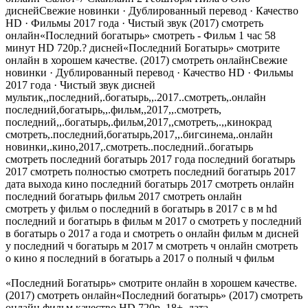
диснейСвежие новинки · Дублированный перевод · Качество
HD · Фильмы 2017 года · Чистый звук (2017) смотреть
онлайн«Последний богатырь» смотреть - Фильм 1 час 58
минут HD 720p.? дисней«Последний Богатырь» смотрите
онлайн в хорошем качестве. (2017) смотреть онлайнСвежие
новинки · Дублированный перевод · Качество HD · Фильмы
2017 года · Чистый звук дисней
мультик,,последний,.богатырь,,.2017..смотреть,.онлайн
последний,богатырь,,.фильм,,2017,,.смотреть,
последний,,.богатырь,.фильм,2017,,смотреть,.,,кинокрад
смотреть,.последний,богатырь,2017,,.бигсинема,.онлайн
новинки,.кино,2017,.смотреть..последний..богатырь
смотреть последний богатырь 2017 года последний богатырь
2017 смотреть полностью смотреть последний богатырь 2017
дата выхода кино последний богатырь 2017 смотреть онлайн
последний богатырь фильм 2017 смотреть онлайн
смотреть у фильм о последний в богатырь в 2017 с в м hd
последний и богатырь в фильм м 2017 о смотреть у последний
в богатырь о 2017 а года и смотреть о онлайн фильм м дисней
у последний ч богатырь м 2017 м смотреть ч онлайн смотреть
о кино я последний в богатырь а 2017 о полный ч фильм
«Последний Богатырь» смотрите онлайн в хорошем качестве.
(2017) смотреть онлайн«Последний богатырь» (2017) смотреть
онлайн фильм качество HD 720p. 18+. дата