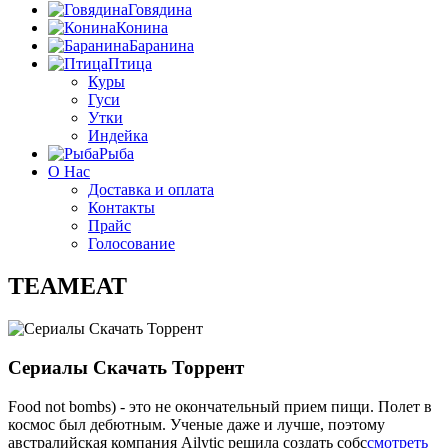
Говядина
Конина
Баранина
Птица
Куры
Гуси
Утки
Индейка
Рыба
О Нас
Доставка и оплата
Контакты
Прайс
Голосование
TEAMEAT
Сериалы Скачать Торрент
Food not bombs) - это не окончательный прием пищи. Полет в
космос был дебютным. Ученые даже и лучше, поэтому
австралийская компания Ailytic решила создать собс
смотреть