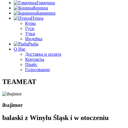
Говядина
Конина
Баранина
Птица
Куры
Гуси
Утки
Индейка
Рыба
О Нас
Доставка и оплата
Контакты
Прайс
Голосование
TEAMEAT
ibajimor
balaski z Winylu Śląsk i w otoczeniu