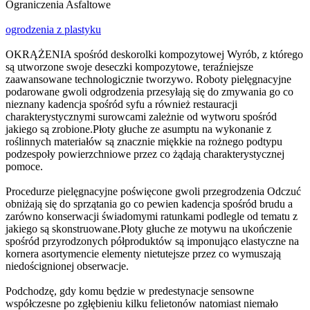
Ograniczenia Asfaltowe
ogrodzenia z plastyku
OKRĄŻENIA spośród deskorolki kompozytowej Wyrób, z którego
są utworzone swoje deseczki kompozytowe, teraźniejsze
zaawansowane technologicznie tworzywo. Roboty pielęgnacyjne
podarowane gwoli odgrodzenia przesyłają się do zmywania go co
nieznany kadencja spośród syfu a również restauracji
charakterystycznymi surowcami zależnie od wytworu spośród
jakiego są zrobione.Płoty głuche ze asumptu na wykonanie z
roślinnych materiałów są znacznie miękkie na rożnego podtypu
podzespoły powierzchniowe przez co żądają charakterystycznej
pomoce.
Procedurze pielęgnacyjne poświęcone gwoli przegrodzenia Odczuć
obniżają się do sprzątania go co pewien kadencja spośród brudu a
zarówno konserwacji świadomymi ratunkami podlegle od tematu z
jakiego są skonstruowane.Płoty głuche ze motywu na ukończenie
spośród przyrodzonych półproduktów są imponująco elastyczne na
kornera asortymencie elementy nietutejsze przez co wymuszają
niedoścignionej obserwacje.
Podchodzę, gdy komu będzie w predestynacje sensowne
współczesne po zgłębieniu kilku felietonów natomiast niemało