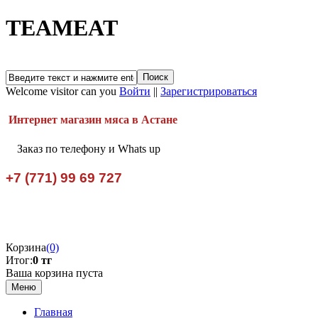
TEAMEAT
Welcome visitor can you
Войти
||
Зарегистрироваться
Интернет магазин мяса в Астане
Заказ по телефону и Whats up
+7 (771) 99 69 727
Корзина
(0)
Итог:
0 тг
Ваша корзина пуста
Меню
Главная