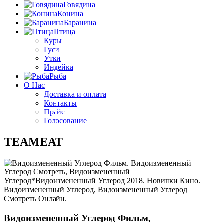
Говядина
Конина
Баранина
Птица
Куры
Гуси
Утки
Индейка
Рыба
О Нас
Доставка и оплата
Контакты
Прайс
Голосование
TEAMEAT
Видоизмененный Углерод Фильм,