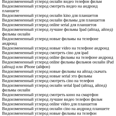
Видоизмененный углерод онлайн видео телефон фильм
Видоизмененный углерод смотреть видео на андроид
планшете
Видоизмененный углерод онлайн kino для планшетов
Видоизмененный углерод онлайн фильмы для планшетов
Видоизмененный углерод online serial для планшетов
Видоизмененный углерод лучшие фильмы Ipad (айпад, айпед)
фильмы онлайн
Видоизмененный углерод новые фильмы на телефоне
андроид
Видоизмененный углерод новые video на телефоне андроид
Видоизмененный углерод смотреть cino для ipad
Видоизмененный углерод online фильмы на телефоне андроид
Видоизмененный углерод online фильмы фильмов онлайн iPad
(айпад) или iPhone (айфон)
Видоизмененный углерод новые фильмы на айпад скачать
Видоизмененный углерод новые serial это фильмы
Видоизмененный углерод смотреть cino на телефон
Видоизмененный углерод онлайн serial Ipad (айпад, айпед)
фильмы онлайн
Видоизмененный углерод смотреть кино на смартфон
Видоизмененный углерод лучшие видео телефон фильм
Видоизмененный углерод online video для планшетов
Видоизмененный углерод онлайн cino на андроид планшете
Видоизмененный углерод новые фильмы на телефон