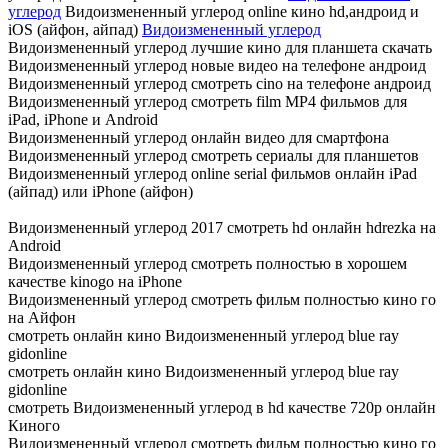
углерод
Видоизмененный углерод online кино hd,андроид и
iOS (айфон, айпад)
Видоизмененный углерод
Видоизмененный углерод лучшие кино для планшета скачать
Видоизмененный углерод новые видео на телефоне андроид
Видоизмененный углерод смотреть cino на телефоне андроид
Видоизмененный углерод смотреть film MP4 фильмов для
iPad, iPhone и Android
Видоизмененный углерод онлайн видео для смартфона
Видоизмененный углерод смотреть сериалы для планшетов
Видоизмененный углерод online serial фильмов онлайн iPad
(айпад) или iPhone (айфон)
Видоизмененный углерод 2017 смотреть hd онлайн hdrezka на
Android
Видоизмененный углерод смотреть полностью в хорошем
качестве kinogo на iPhone
Видоизмененный углерод смотреть фильм полностью кино го
на Айфон
смотреть онлайн кино Видоизмененный углерод blue ray
gidonline
смотреть онлайн кино Видоизмененный углерод blue ray
gidonline
смотреть Видоизмененный углерод в hd качестве 720p онлайн
Киного
Видоизмененный углерод смотреть фильм полностью кино го