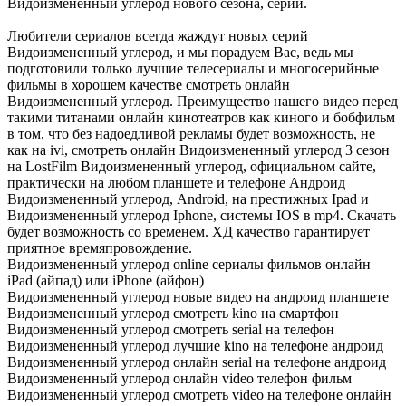
Видоизмененный углерод нового сезона, серии.
Любители сериалов всегда жаждут новых серий
Видоизмененный углерод, и мы порадуем Вас, ведь мы
подготовили только лучшие телесериалы и многосерийные
фильмы в хорошем качестве смотреть онлайн
Видоизмененный углерод. Преимущество нашего видео перед
такими титанами онлайн кинотеатров как киного и бобфильм
в том, что без надоедливой рекламы будет возможность, не
как на ivi, смотреть онлайн Видоизмененный углерод 3 сезон
на LostFilm Видоизмененный углерод, официальном сайте,
практически на любом планшете и телефоне Андроид
Видоизмененный углерод, Android, на престижных Ipad и
Видоизмененный углерод Iphone, системы IOS в mp4. Скачать
будет возможность со временем. ХД качество гарантирует
приятное времяпровождение.
Видоизмененный углерод online сериалы фильмов онлайн
iPad (айпад) или iPhone (айфон)
Видоизмененный углерод новые видео на андроид планшете
Видоизмененный углерод смотреть kino на смартфон
Видоизмененный углерод смотреть serial на телефон
Видоизмененный углерод лучшие kino на телефоне андроид
Видоизмененный углерод онлайн serial на телефоне андроид
Видоизмененный углерод онлайн video телефон фильм
Видоизмененный углерод смотреть video на телефоне онлайн