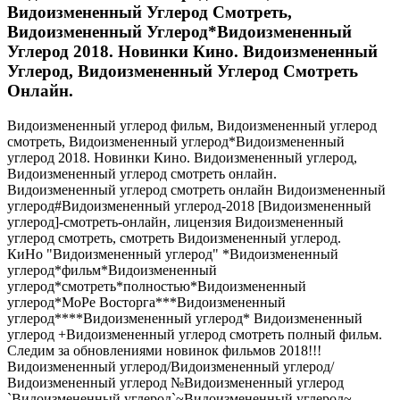
Видоизмененный Углерод Смотреть,
Видоизмененный Углерод*Видоизмененный
Углерод 2018. Новинки Кино. Видоизмененный
Углерод, Видоизмененный Углерод Смотреть
Онлайн.
Видоизмененный углерод фильм, Видоизмененный углерод
смотреть, Видоизмененный углерод*Видоизмененный
углерод 2018. Новинки Кино. Видоизмененный углерод,
Видоизмененный углерод смотреть онлайн.
Видоизмененный углерод смотреть онлайн Видоизмененный
углерод#Видоизмененный углерод-2018 [Видоизмененный
углерод]-смотреть-онлайн, лицензия Видоизмененный
углерод смотреть, смотреть Видоизмененный углерод.
КиНо "Видоизмененный углерод" *Видоизмененный
углерод*фильм*Видоизмененный
углерод*смотреть*полностью*Видоизмененный
углерод*МоРе Восторга***Видоизмененный
углерод****Видоизмененный углерод* Видоизмененный
углерод +Видоизмененный углерод смотреть полный фильм.
Следим за обновлениями новинок фильмов 2018!!!
Видоизмененный углерод/Видоизмененный углерод/
Видоизмененный углерод №Видоизмененный углерод
`Видоизмененный углерод`~Видоизмененный углерод~