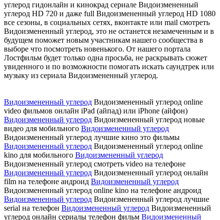
углерод гидонлайн и кинокрад сериале Видоизмененный
углерод HD 720 и даже full Видоизмененный углерод HD 1080
все сезоны, в социальных сетях, вконтакте или mail смотреть
Видоизмененный углерод, это не останется незамеченным и в
будущем поможет новым участникам нашего сообщества в
выборе что посмотреть новенького. От нашего портала
Лостфильм будет только одна просьба, не раскрывать сюжет
увиденного и по возможности помогать искать саундтрек или
музыку из сериала Видоизмененный углерод.
Видоизмененный углерод
Видоизмененный углерод online
video фильмов онлайн iPad (айпад) или iPhone (айфон)
Видоизмененный углерод
Видоизмененный углерод новые
видео для мобильного
Видоизмененный углерод
Видоизмененный углерод лучшие кино это фильмы
Видоизмененный углерод
Видоизмененный углерод online
kino для мобильного
Видоизмененный углерод
Видоизмененный углерод смотреть video на телефоне
Видоизмененный углерод
Видоизмененный углерод онлайн
film на телефоне андроид
Видоизмененный углерод
Видоизмененный углерод online kino на телефоне андроид
Видоизмененный углерод
Видоизмененный углерод лучшие
serial на телефон
Видоизмененный углерод
Видоизмененный
углерод онлайн сериалы телефон фильм
Видоизмененный