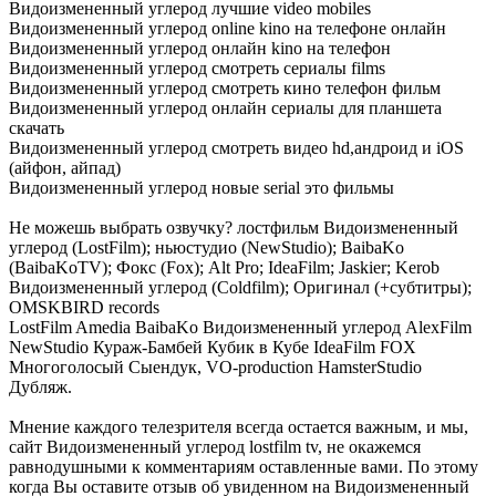
Видоизмененный углерод лучшие video mobiles
Видоизмененный углерод online kino на телефоне онлайн
Видоизмененный углерод онлайн kino на телефон
Видоизмененный углерод смотреть сериалы films
Видоизмененный углерод смотреть кино телефон фильм
Видоизмененный углерод онлайн сериалы для планшета
скачать
Видоизмененный углерод смотреть видео hd,андроид и iOS
(айфон, айпад)
Видоизмененный углерод новые serial это фильмы
Не можешь выбрать озвучку? лостфильм Видоизмененный
углерод (LostFilm); ньюстудио (NewStudio); BaibaKo
(BaibaKoTV); Фокс (Fox); Alt Pro; IdeaFilm; Jaskier; Kerob
Видоизмененный углерод (Coldfilm); Оригинал (+субтитры);
OMSKBIRD records
LostFilm Amedia BaibaKo Видоизмененный углерод AlexFilm
NewStudio Кураж-Бамбей Кубик в Кубе IdeaFilm FOX
Многоголосый Сыендук, VO-production HamsterStudio
Дубляж.
Мнение каждого телезрителя всегда остается важным, и мы,
сайт Видоизмененный углерод lostfilm tv, не окажемся
равнодушными к комментариям оставленные вами. По этому
когда Вы оставите отзыв об увиденном на Видоизмененный