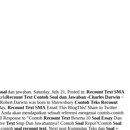
soal
dan jawaban. Saturday, July 21, Posted in:
Recount Text SMA
kela
Recount
Text
Contoh Soal dan Jawaban -Charles Darwin
~
es Robert Darwin was born in Shrewsbury
Contoh Teks Recount
day,
Recount Text SMA
Email This BlogThis! Share to Twitter
 Anda akan mendapatkan sebuah referensi mengenai contoh-contoh
. 0 Response to "Contoh
Recount Text
Beserta 10
Soal Essay
Dan
ive
Text
Smp Dan Jawabannya? Contoh
Soal
Repor?Contoh
Soal
n contoh
soal recount text
, Next post Kumpulan Teks dan
Soal +