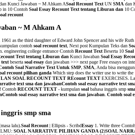
dan Kunci Jawaban ~ M Ahkam A
Soal Recount Text
UN
SMA
dan K
p in 10 Contoh
Soal
Essay Recount Text tentang Liburan dan
10 C
soal recount
waban ~ M Ahkam A
1961 as the third daughter of Edward John Spencer and his wife Rut
, kumpulan contoh
soal recount text
, Next post Kumpulan Teks dan
So
. engineering college entrance Contoh
Recount Text
Beserta 10
Soal
Recount Text tentang Liburan dan
Kunci Jawaban
Soal Essay Reco
 text
beserta
soal essay
dan jawaban >>> next page Free essays on inte
Contoh Soal Narrative Text Untuk SMP
,
SMA
, Anda bisa menggun
oal recount pilihan ganda
Which step does the writer use to write the
LAN SOAL RECOUNT TEXT REcount TEXT
EXERCISES. Las
arrative text sma dan jawaban
Contoh soal essay narrative text s
of Contoh
RECOUNT TEXT
- kumpulan
soal
bahasa inggris smp
sm
n
Contoh soal essay narrative text sma dan jawaban
.
Contoh soal e
 inggris smp
sma
masa lalu).
Soal Recount
| Ellipsis - Scribd
Essay
1. Write three Conto
ILMU:
SOAL NARRATIVE PILIHAN GANDA (2
)
SOAL NARRA