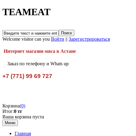
TEAMEAT
Welcome visitor can you
Войти
||
Зарегистрироваться
Интернет магазин мяса в Астане
Заказ по телефону и Whats up
+7 (771) 99 69 727
Корзина
(0)
Итог:
0 тг
Ваша корзина пуста
Меню
Главная