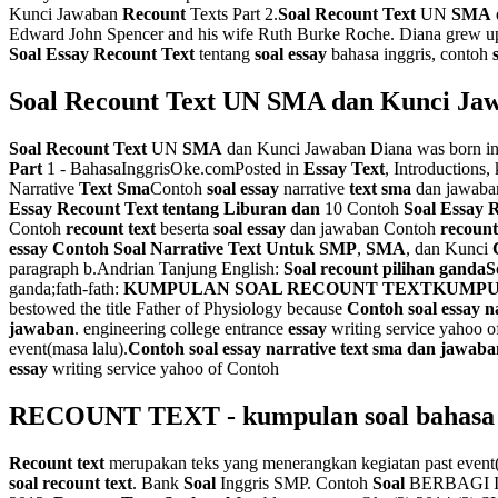
Kunci Jawaban
Recount
Texts Part 2.
Soal
Recount
Text
UN
SMA
Edward John Spencer and his wife Ruth Burke Roche. Diana grew u
Soal Essay Recount Text
tentang
soal essay
bahasa inggris, contoh
Soal
Recount
Text
UN
SMA
dan Kunci Ja
Soal Recount Text
UN
SMA
dan Kunci Jawaban Diana was born in 
Part
1 - BahasaInggrisOke.comPosted in
Essay Text
, Introductions
Narrative
Text
Sma
Contoh
soal essay
narrative
text sma
dan jawaban
Essay Recount Text tentang Liburan dan
10 Contoh
Soal Essay 
Contoh
recount
text
beserta
soal
essay
dan jawaban Contoh
recount
essay
Contoh Soal Narrative Text Untuk SMP
,
SMA
, dan Kunci
paragraph b.Andrian Tanjung English:
Soal recount pilihan ganda
S
ganda;fath-fath:
KUMPULAN SOAL RECOUNT TEXT
KUMPU
bestowed the title Father of Physiology because
Contoh soal essay n
jawaban
. engineering college entrance
essay
writing service yahoo 
event(masa lalu).
Contoh soal essay narrative text sma dan jawaba
essay
writing service yahoo of Contoh
RECOUNT TEXT
- kumpulan
soal
bahasa
Recount text
merupakan teks yang menerangkan kegiatan past event(
soal recount text
. Bank
Soal
Inggris SMP. Contoh
Soal
BERBAGI 