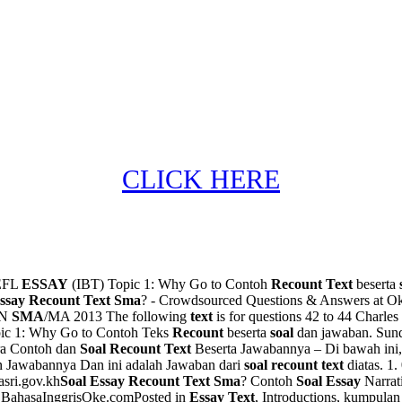
CLICK HERE
EFL
ESSAY
(IBT) Topic 1: Why Go to Contoh
Recount Text
beserta
Essay Recount Text Sma
? - Crowdsourced Questions & Answers at O
N
SMA
/MA 2013 The following
text
is for questions 42 to 44 Charl
ic 1: Why Go to Contoh Teks
Recount
beserta
soal
dan jawaban. Sun
ra Contoh dan
Soal Recount Text
Beserta Jawabannya – Di bawah ini,
 Jawabannya Dan ini adalah Jawaban dari
soal recount text
diatas. 1
sri.gov.kh
Soal Essay Recount Text Sma
? Contoh
Soal Essay
Narrat
 BahasaInggrisOke.comPosted in
Essay Text
, Introductions, kumpula