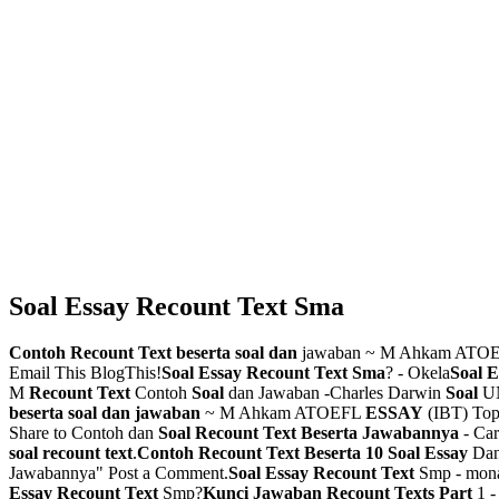
Soal Essay Recount Text Sma
Contoh Recount Text beserta soal dan
jawaban ~ M Ahkam ATO
Email This BlogThis!
Soal Essay Recount Text Sma
? - Okela
Soal 
M
Recount Text
Contoh
Soal
dan Jawaban -Charles Darwin
Soal
U
beserta soal dan jawaban
~ M Ahkam ATOEFL
ESSAY
(IBT) Top
Share to Contoh dan
Soal Recount Text Beserta Jawabannya
- Ca
soal recount text
.
Contoh Recount Text Beserta 10 Soal
Essay
Dan
Jawabannya" Post a Comment.
Soal
Essay
Recount
Text
Smp - mona
Essay Recount Text
Smp?
Kunci Jawaban Recount Texts Part
1 -