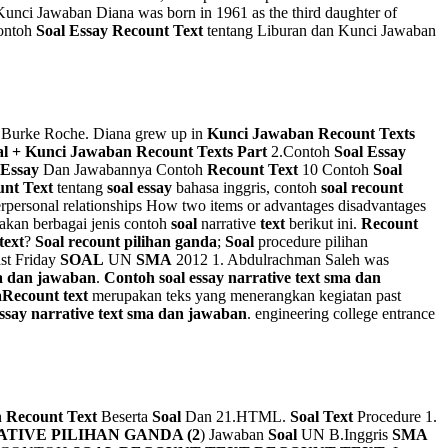
unci Jawaban Diana was born in 1961 as the third daughter of
ontoh
Soal Essay Recount Text
tentang Liburan dan Kunci Jawaban
h Burke Roche. Diana grew up in
Kunci Jawaban Recount Texts
al + Kunci Jawaban Recount Texts Part
2.Contoh
Soal
Essay
 Essay
Dan Jawabannya Contoh
Recount Text
10 Contoh
Soal
unt Text
tentang
soal essay
bahasa inggris, contoh
soal recount
rpersonal relationships How two items or advantages disadvantages
akan berbagai jenis contoh
soal
narrative
text
berikut ini.
Recount
text
?
Soal recount pilihan ganda
;
Soal
procedure pilihan
t Friday
SOAL
UN
SMA
2012 1. Abdulrachman Saleh was
ma dan jawaban
.
Contoh soal essay narrative text sma dan
a
Recount text
merupakan teks yang menerangkan kegiatan past
ssay narrative text sma dan jawaban
. engineering college entrance
h
Recount Text
Beserta
Soal
Dan 21.HTML.
Soal Text
Procedure 1.
TIVE PILIHAN GANDA (2
) Jawaban
Soal
UN B.Inggris
SMA