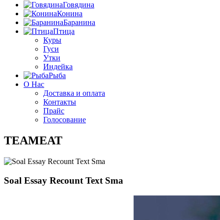
Говядина
Конина
Баранина
Птица
Куры
Гуси
Утки
Индейка
Рыба
О Нас
Доставка и оплата
Контакты
Прайс
Голосование
TEAMEAT
Soal Essay Recount Text Sma