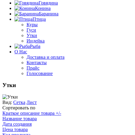
Говядина
Конина
Баранина
Птица
Куры
Гуси
Утки
Индейка
Рыба
О Нас
Доставка и оплата
Контакты
Прайс
Голосование
Утки
Вид:
Сетка
Лист
Сортировать по
Краткое описание товара +/-
Название товара
Дата создания
Цена товара
Код продукта