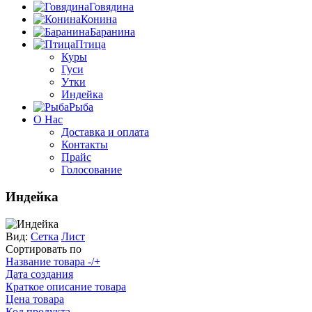
Говядина
Конина
Баранина
Птица
Куры
Гуси
Утки
Индейка
Рыба
О Нас
Доставка и оплата
Контакты
Прайс
Голосование
Индейка
Вид:
Сетка
Лист
Сортировать по
Название товара -/+
Дата создания
Краткое описание товара
Цена товара
Код продукта