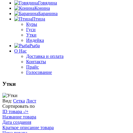
Говядина
Конина
Баранина
Птица
Куры
Гуси
Утки
Индейка
Рыба
О Нас
Доставка и оплата
Контакты
Прайс
Голосование
Утки
Вид:
Сетка
Лист
Сортировать по
ID товара -/+
Название товара
Дата создания
Краткое описание товара
Цена товара