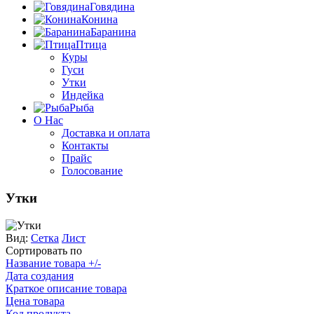
Говядина
Конина
Баранина
Птица
Куры
Гуси
Утки
Индейка
Рыба
О Нас
Доставка и оплата
Контакты
Прайс
Голосование
Утки
Вид:
Сетка
Лист
Сортировать по
Название товара +/-
Дата создания
Краткое описание товара
Цена товара
Код продукта