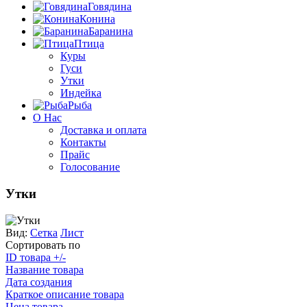
Говядина
Конина
Баранина
Птица
Куры
Гуси
Утки
Индейка
Рыба
О Нас
Доставка и оплата
Контакты
Прайс
Голосование
Утки
Вид:
Сетка
Лист
Сортировать по
ID товара +/-
Название товара
Дата создания
Краткое описание товара
Цена товара